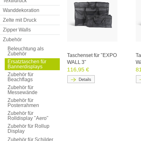
Textildruck
Wanddekoration
Zelte mit Druck
Zipper Walls
Zubehör
Beleuchtung als
Zubehör
Taschenset für "EXPO
Ta
Ersatztaschen für
WALL 3"
W
Bannerdisplays
116,95 €
8
Zubehör für
Beachflags
Details
Zubehör für
Messewände
Zubehör für
Posterrahmen
Zubehör für
Rolldisplay "Aero"
Zubehör für Rollup
Display
Zubehör für Schilder