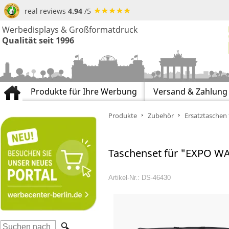
real reviews
4.94
/5
Werbedisplays & Großformatdruck
Qualität seit 1996
Produkte für Ihre Werbung
Versand & Zahlung
Produkte
Zubehör
Ersatztaschen 
Taschenset für "EXPO WA
Artikel-Nr.: DS-46430