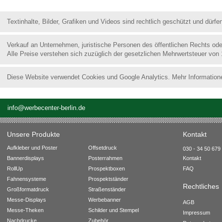
Textinhalte, Bilder, Grafiken und Videos sind rechtlich geschützt und dür
Verkauf an Unternehmen, juristische Personen des öffentlichen Rechts od
Alle Preise verstehen sich zuzüglich der gesetzlichen Mehrwertsteuer von
Diese Website verwendet Cookies und Google Analytics. Mehr Information
info@werbecenter-berlin.de
Unsere Produkte
Kontakt
Aufkleber und Poster
Offsetdruck
030 - 34 50 679 
Bannerdisplays
Posterrahmen
Kontakt
RollUp
Prospektboxen
FAQ
Fahnensysteme
Prospektständer
Rechtliches
Großformatdruck
Straßenständer
Messe-Displays
Werbebanner
AGB
Messe-Theken
Schilder und Stempel
Impressum
Nachdrucke
Zubehör