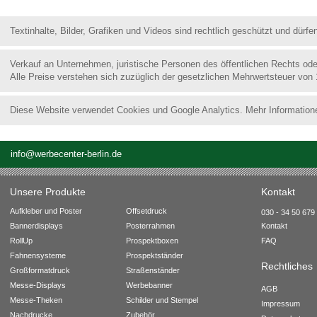
Textinhalte, Bilder, Grafiken und Videos sind rechtlich geschützt und dür
Verkauf an Unternehmen, juristische Personen des öffentlichen Rechts od
Alle Preise verstehen sich zuzüglich der gesetzlichen Mehrwertsteuer von
Diese Website verwendet Cookies und Google Analytics. Mehr Information
info@werbecenter-berlin.de
Unsere Produkte
Kontakt
Aufkleber und Poster
Offsetdruck
030 - 34 50 679 
Bannerdisplays
Posterrahmen
Kontakt
RollUp
Prospektboxen
FAQ
Fahnensysteme
Prospektständer
Rechtliches
Großformatdruck
Straßenständer
Messe-Displays
Werbebanner
AGB
Messe-Theken
Schilder und Stempel
Impressum
Nachdrucke
Zubehör