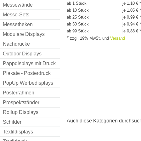
ab 1 Stück
je 1,10 € *
Messewände
ab 10 Stück
je 1,05 € *
Messe-Sets
ab 25 Stück
je 0,99 € *
Messetheken
ab 50 Stück
je 0,94 € *
ab 99 Stück
je 0,88 € *
Modulare Displays
*
zzgl. 19% MwSt.
und
Versand
Nachdrucke
Outdoor Displays
Pappdisplays mit Druck
Plakate - Posterdruck
PopUp Werbedisplays
Posterrahmen
Prospektständer
Rollup Displays
Auch diese Kategorien durchsuc
Schilder
Textildisplays