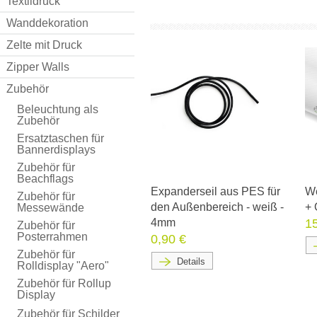
Textildruck
Wanddekoration
Zelte mit Druck
Zipper Walls
Zubehör
Beleuchtung als
Zubehör
Ersatztaschen für
Bannerdisplays
Zubehör für
Beachflags
Expanderseil aus PES für
We
Zubehör für
den Außenbereich - weiß -
+ 
Messewände
4mm
1
Zubehör für
Posterrahmen
0,90 €
Zubehör für
Details
Rolldisplay "Aero"
Zubehör für Rollup
Display
Zubehör für Schilder