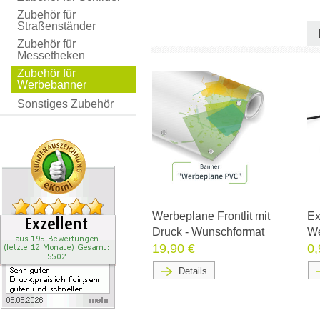
Zubehör für
Straßenständer
Zubehör für
Messetheken
Zubehör für
Werbebanner
Sonstiges Zubehör
Werbeplane Frontlit mit
Ex
Druck - Wunschformat
We
19,90 €
0,
Details