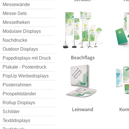
Messewände
Messe-Sets
Messetheken
Modulare Displays
Nachdrucke
Outdoor Displays
Beachflags
Pappdisplays mit Druck
Plakate - Posterdruck
PopUp Werbedisplays
Posterrahmen
Prospektständer
Rollup Displays
Leinwand
Komp
Schilder
Textildisplays