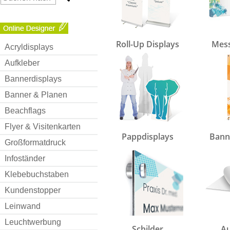
Roll-Up Displays
Mess
Acryldisplays
Aufkleber
Bannerdisplays
Banner & Planen
Beachflags
Flyer & Visitenkarten
Pappdisplays
Bann
Großformatdruck
Infoständer
Klebebuchstaben
Kundenstopper
Leinwand
Leuchtwerbung
Schilder
Au