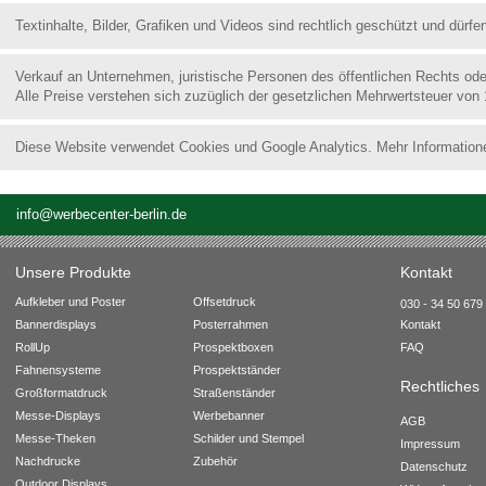
Textinhalte, Bilder, Grafiken und Videos sind rechtlich geschützt und dür
Verkauf an Unternehmen, juristische Personen des öffentlichen Rechts od
Alle Preise verstehen sich zuzüglich der gesetzlichen Mehrwertsteuer von
Diese Website verwendet Cookies und Google Analytics. Mehr Information
info@werbecenter-berlin.de
Unsere Produkte
Kontakt
Aufkleber und Poster
Offsetdruck
030 - 34 50 679 
Bannerdisplays
Posterrahmen
Kontakt
RollUp
Prospektboxen
FAQ
Fahnensysteme
Prospektständer
Rechtliches
Großformatdruck
Straßenständer
Messe-Displays
Werbebanner
AGB
Messe-Theken
Schilder und Stempel
Impressum
Nachdrucke
Zubehör
Datenschutz
Outdoor Displays