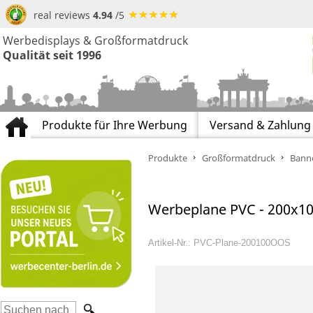
real reviews
4.94
/5
Werbedisplays & Großformatdruck
Qualität seit 1996
Produkte für Ihre Werbung
Versand & Zahlung
Produkte
Großformatdruck
Banne
Werbeplane PVC - 200x10
Artikel-Nr.: PVC-Plane-200100OOS