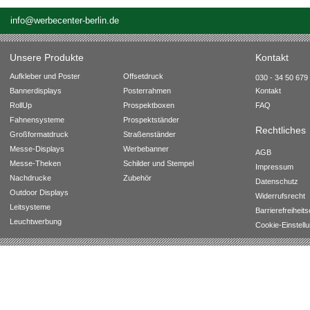
info@werbecenter-berlin.de
Unsere Produkte
Kontakt
Aufkleber und Poster
Offsetdruck
030 - 34 50 679 
Bannerdisplays
Posterrahmen
Kontakt
RollUp
Prospektboxen
FAQ
Fahnensysteme
Prospektständer
Rechtliches
Großformatdruck
Straßenständer
Messe-Displays
Werbebanner
AGB
Messe-Theken
Schilder und Stempel
Impressum
Nachdrucke
Zubehör
Datenschutz
Outdoor Displays
Widerrufsrecht
Leitsysteme
Barrierefreiheit
Leuchtwerbung
Cookie-Einstell