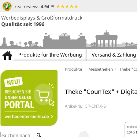
real reviews
4.94
/5
Werbedisplays & Großformatdruck
Qualität seit 1996
Produkte für Ihre Werbung
Versand & Zahlung
Produkte
Messetheken
Theke "Co
Theke "CounTex" + Digita
Artikel-Nr.: CP-CNTX-S