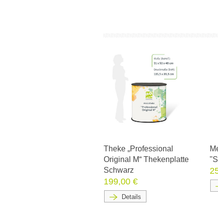
Theke „Professional
Me
Original M“ Thekenplatte
"S
Schwarz
2
199,00 €
Details