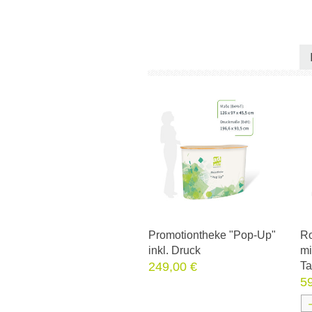
Promotiontheke "Pop-Up"
Ro
inkl. Druck
mi
249,00 €
Ta
5