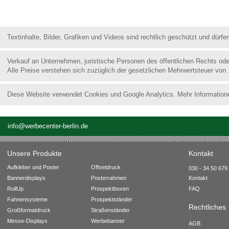
Textinhalte, Bilder, Grafiken und Videos sind rechtlich geschützt und dür
Verkauf an Unternehmen, juristische Personen des öffentlichen Rechts od
Alle Preise verstehen sich zuzüglich der gesetzlichen Mehrwertsteuer von
Diese Website verwendet Cookies und Google Analytics. Mehr Information
info@werbecenter-berlin.de
Unsere Produkte
Kontakt
Aufkleber und Poster
Offsetdruck
030 - 34 50 679 
Bannerdisplays
Posterrahmen
Kontakt
RollUp
Prospektboxen
FAQ
Fahnensysteme
Prospektständer
Rechtliches
Großformatdruck
Straßenständer
Messe-Displays
Werbebanner
AGB