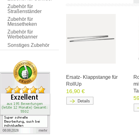
Zubehör für
Straßenständer
Zubehör für
Messetheken
Zubehör für
Werbebanner
Sonstiges Zubehör
Ersatz- Klappstange für
Ro
RollUp
mi
16,90 €
Ta
59
Details