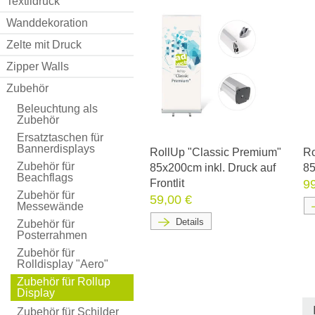
Textildruck
Wanddekoration
Zelte mit Druck
Zipper Walls
Zubehör
Beleuchtung als
Zubehör
Ersatztaschen für
Bannerdisplays
RollUp "Classic Premium"
Ro
Zubehör für
85x200cm inkl. Druck auf
85
Beachflags
Frontlit
9
Zubehör für
59,00 €
Messewände
Details
Zubehör für
Posterrahmen
Zubehör für
Rolldisplay "Aero"
Zubehör für Rollup
Display
Zubehör für Schilder