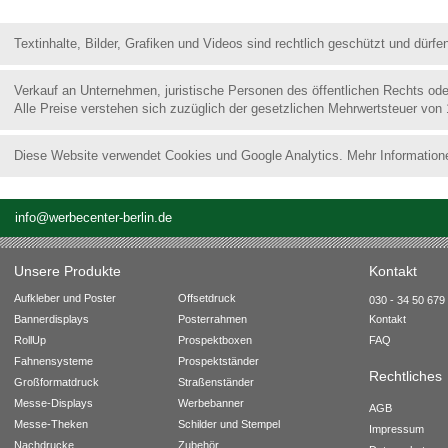
Textinhalte, Bilder, Grafiken und Videos sind rechtlich geschützt und dür
Verkauf an Unternehmen, juristische Personen des öffentlichen Rechts od
Alle Preise verstehen sich zuzüglich der gesetzlichen Mehrwertsteuer von
Diese Website verwendet Cookies und Google Analytics. Mehr Information
info@werbecenter-berlin.de
Unsere Produkte
Kontakt
Aufkleber und Poster
Offsetdruck
030 - 34 50 679 
Bannerdisplays
Posterrahmen
Kontakt
RollUp
Prospektboxen
FAQ
Fahnensysteme
Prospektständer
Rechtliches
Großformatdruck
Straßenständer
Messe-Displays
Werbebanner
AGB
Messe-Theken
Schilder und Stempel
Impressum
Nachdrucke
Zubehör