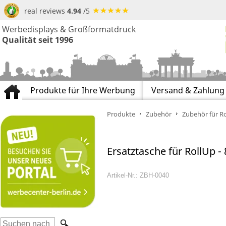
real reviews
4.94
/5
Werbedisplays & Großformatdruck
Qualität seit 1996
Produkte für Ihre Werbung
Versand & Zahlung
Produkte
Zubehör
Zubehör für Ro
Ersatztasche für RollUp
Artikel-Nr.: ZBH-0040