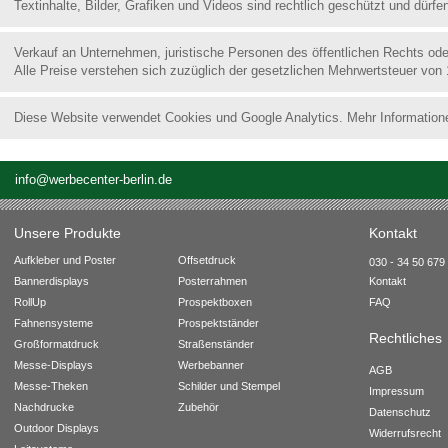
Textinhalte, Bilder, Grafiken und Videos sind rechtlich geschützt und dür
Verkauf an Unternehmen, juristische Personen des öffentlichen Rechts od
Alle Preise verstehen sich zuzüglich der gesetzlichen Mehrwertsteuer von
Diese Website verwendet Cookies und Google Analytics. Mehr Information
info@werbecenter-berlin.de
Unsere Produkte
Kontakt
Aufkleber und Poster
Offsetdruck
030 - 34 50 679 
Bannerdisplays
Posterrahmen
Kontakt
RollUp
Prospektboxen
FAQ
Fahnensysteme
Prospektständer
Rechtliches
Großformatdruck
Straßenständer
Messe-Displays
Werbebanner
AGB
Messe-Theken
Schilder und Stempel
Impressum
Nachdrucke
Zubehör
Datenschutz
Outdoor Displays
Widerrufsrecht