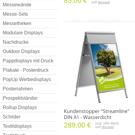
85,00 €
und
Versand
Messewände
Messe-Sets
Messetheken
Modulare Displays
Nachdrucke
Outdoor Displays
Pappdisplays mit Druck
Plakate - Posterdruck
PopUp Werbedisplays
Posterrahmen
Prospektständer
Rollup Displays
Kundenstopper "Streamline"
DIN A1 - Wasserdicht
Schilder
289,00 €
zzgl. 19% MwSt.
Textildisplays
und
Versand