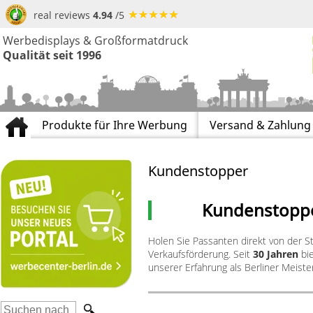
real reviews
4.94
/5
Werbedisplays & Großformatdruck
Qualität seit 1996
Produkte für Ihre Werbung
Versand & Zahlung
Kundenstopper
Kundenstoppe
Holen Sie Passanten direkt von der S
Verkaufsförderung. Seit
30 Jahren
bie
unserer Erfahrung als Berliner Meist