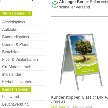
Ab Lager Berlin:
Sofort ver
schneller Versand.
Acryldisplays
Aufkleber
Bannerdisplays
Banner & Planen
Beachflags
Flyer & Visitenkarten
Großformatdruck
Infoständer
Klebebuchstaben
Kundenstopper
Kundenstopper "Classic" DIN A
Leinwand
- DIN A1
Leuchtwerbung
zzgl. 19% MwSt.