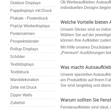
Ob
Werbeaufkleber
,
Autoauf
Outdoor Displays
individuellen Designs begeis
Pappdisplays mit Druck
Plakate - Posterdruck
Welche Vorteile bieten
PopUp Werbedisplays
Unsere
Sticker
sind so indiv
Posterrahmen
Wählen Sie auf der jeweilig
können Ihre
Aufkleber
zudem 
Prospektständer
Mit Hilfe unseres Druckdaten
Rollup Displays
„Premium“-Ausführungen biete
Schilder
Textildisplays
Was macht Autoaufklebe
Textildruck
Unsere speziellen
Autoaufkl
Wanddekoration
ein Produktfoto auf Ihrem F
Sie sind langlebig und über
Zelte mit Druck
Zipper Walls
Warum sollten Sie Fens
Zubehör
Fensteraufkleber
sind ideal,