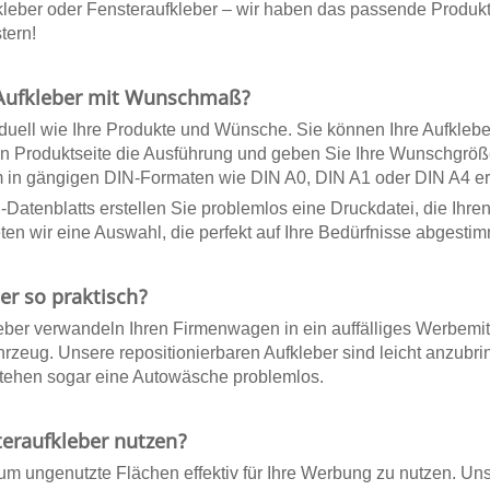
kleber
oder
Fensteraufkleber
– wir haben das passende Produkt f
tern!
 Aufkleber mit Wunschmaß?
iduell wie Ihre Produkte und Wünsche. Sie können Ihre Aufkleb
en Produktseite die Ausführung und geben Sie Ihre Wunschgröß
in gängigen DIN-Formaten wie DIN A0, DIN A1 oder DIN A4 er
-Datenblatts erstellen Sie problemlos eine Druckdatei, die Ihre
n wir eine Auswahl, die perfekt auf Ihre Bedürfnisse abgestimm
r so praktisch?
eber
verwandeln Ihren Firmenwagen in ein auffälliges Werbemitte
ahrzeug. Unsere
repositionierbaren Aufkleber
sind leicht anzubr
stehen sogar eine Autowäsche problemlos.
teraufkleber nutzen?
 um ungenutzte Flächen effektiv für Ihre Werbung zu nutzen. U