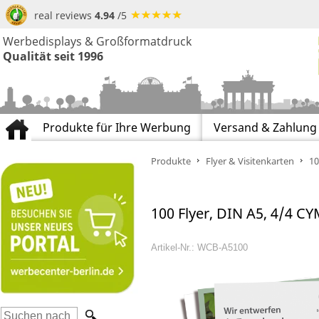
real reviews
4.94
/5
Werbedisplays & Großformatdruck
Qualität seit 1996
Produkte für Ihre Werbung
Versand & Zahlung
Produkte
Flyer & Visitenkarten
10
100 Flyer, DIN A5, 4/4 C
Artikel-Nr.: WCB-A5100