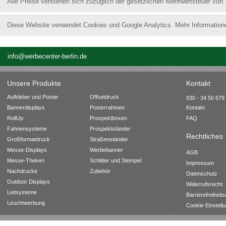
Alle Preise verstehen sich zuzüglich der gesetzlichen Mehrwertsteuer von
Diese Website verwendet Cookies und Google Analytics. Mehr Information
info@werbecenter-berlin.de
Unsere Produkte
Kontakt
Aufkleber und Poster
Offsetdruck
030 - 34 50 679 
Bannerdisplays
Posterrahmen
Kontakt
RollUp
Prospektboxen
FAQ
Fahnensysteme
Prospektständer
Rechtliches
Großformatdruck
Straßenständer
Messe-Displays
Werbebanner
AGB
Messe-Theken
Schilder und Stempel
Impressum
Nachdrucke
Zubehör
Datenschutz
Outdoor Displays
Widerrufsrecht
Leitsysteme
Barrierefreiheit
Leuchtwerbung
Cookie-Einstell