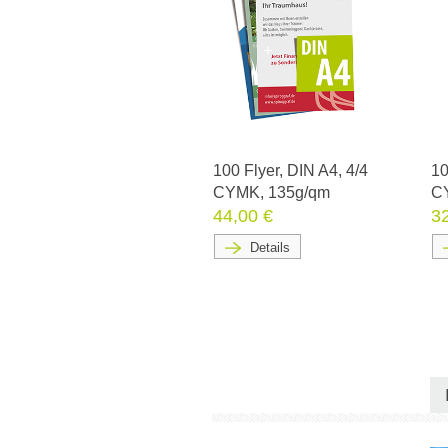
100 Flyer, DIN A4, 4/4
10
CYMK, 135g/qm
C
44,00 €
3
Details