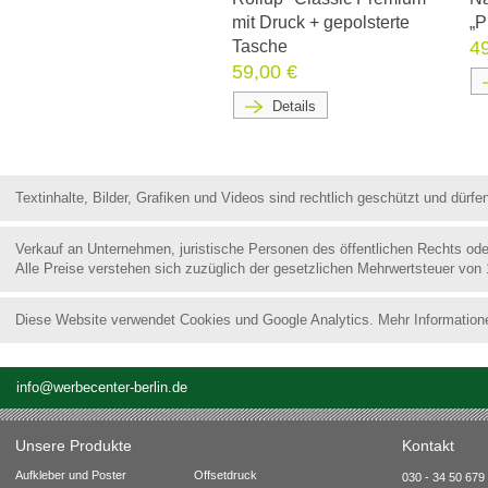
mit Druck + gepolsterte
„P
Tasche
4
59,00 €
Details
Textinhalte, Bilder, Grafiken und Videos sind rechtlich geschützt und dür
Verkauf an Unternehmen, juristische Personen des öffentlichen Rechts od
Alle Preise verstehen sich zuzüglich der gesetzlichen Mehrwertsteuer von
Diese Website verwendet Cookies und Google Analytics. Mehr Information
info@werbecenter-berlin.de
Unsere Produkte
Kontakt
Aufkleber und Poster
Offsetdruck
030 - 34 50 679 