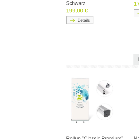
Schwarz
1
199,00 €
Details
Rollup "Classic Premium"
Na