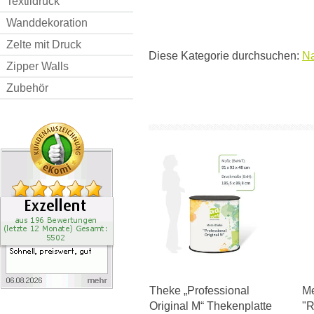
Textildruck
Wanddekoration
Zelte mit Druck
Diese Kategorie durchsuchen:
Na
Zipper Walls
Zubehör
Theke „Professional
Me
Original M“ Thekenplatte
"