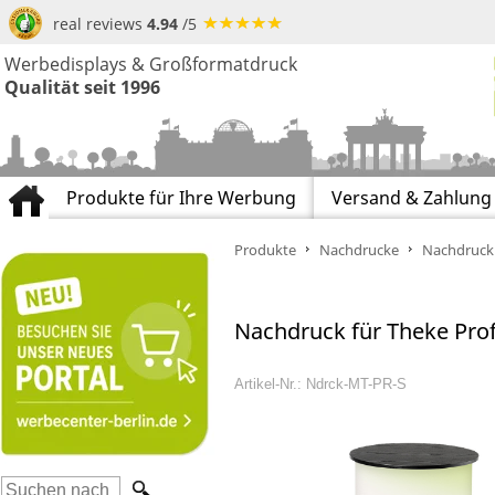
real reviews
4.94
/5
Werbedisplays & Großformatdruck
Qualität seit 1996
Produkte für Ihre Werbung
Versand & Zahlung
Produkte
Nachdrucke
Nachdruck 
Nachdruck für Theke Pro
Artikel-Nr.: Ndrck-MT-PR-S