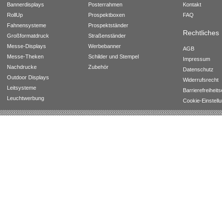
Bannerdisplays
Posterrahmen
Kontakt
RollUp
Prospektboxen
FAQ
Fahnensysteme
Prospektständer
Rechtliches
Großformatdruck
Straßenständer
Messe-Displays
Werbebanner
AGB
Messe-Theken
Schilder und Stempel
Impressum
Nachdrucke
Zubehör
Datenschutz
Outdoor Displays
Widerrufsrecht
Leitsysteme
Barrierefreiheit
Leuchtwerbung
Cookie-Einstell