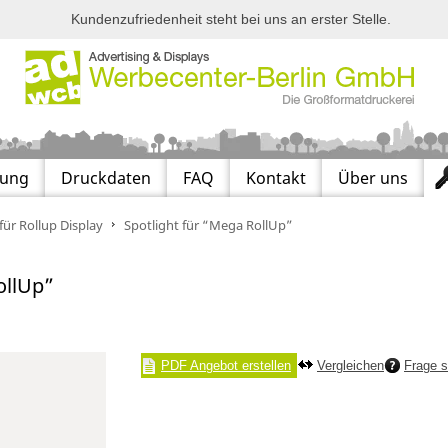
Kundenzufriedenheit steht bei uns an erster Stelle.
lung
Druckdaten
FAQ
Kontakt
Über uns
ür Rollup Display
Spotlight für “Mega RollUp”
ollUp”
PDF Angebot erstellen
Vergleichen
Frage s