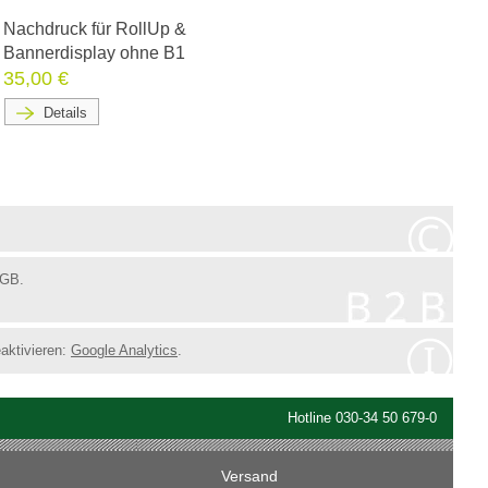
Nachdruck für RollUp &
Bannerdisplay ohne B1
35,00 €
Details
BGB.
eaktivieren:
Google Analytics
.
Hotline 030-34 50 679-0
Versand