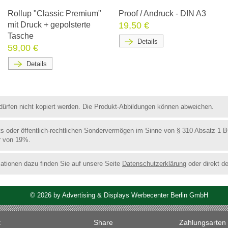
Rollup "Classic Premium"
Proof / Andruck - DIN A3
mit Druck + gepolsterte
19,50 €
Tasche
Details
59,00 €
Details
d dürfen nicht kopiert werden. Die Produkt-Abbildungen können abweichen.
ts oder öffentlich-rechtlichen Sondervermögen im Sinne von § 310 Absatz 1 
r von 19%.
ationen dazu finden Sie auf unsere Seite
Datenschutzerklärung
oder direkt d
©
2026
by Advertising & Displays Werbecenter Berlin GmbH
t
Share
Zahlungsarten