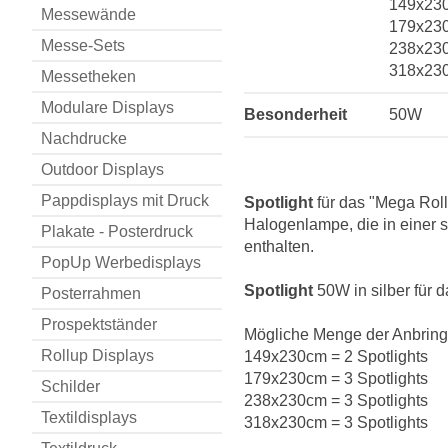
149x230
Messewände
179x230
Messe-Sets
238x230
318x230
Messetheken
Modulare Displays
Besonderheit
50W
Nachdrucke
Outdoor Displays
Pappdisplays mit Druck
Spotlight
für das "Mega Rol
Halogenlampe, die in einer si
Plakate - Posterdruck
enthalten.
PopUp Werbedisplays
Spotlight
50W in silber für 
Posterrahmen
Prospektständer
Mögliche Menge der Anbring
Rollup Displays
149x230cm = 2 Spotlights
179x230cm = 3 Spotlights
Schilder
238x230cm = 3 Spotlights
Textildisplays
318x230cm = 3 Spotlights