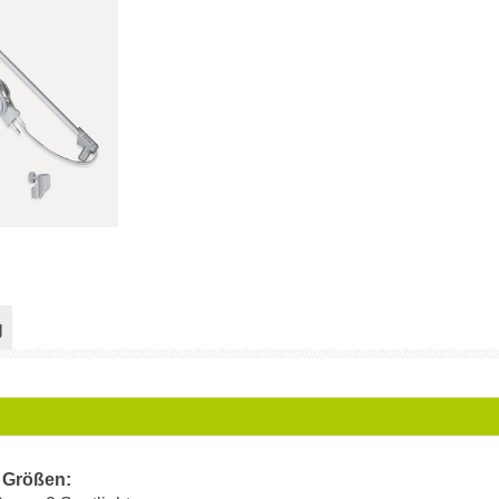
g
 Größen: