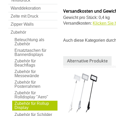
Textildruck
Wanddekoration
Versandkosten und Gewic
Zelte mit Druck
Gewicht pro Stück: 0,4 kg
Versandkosten:
Klicken Sie 
Zipper Walls
Zubehör
Beleuchtung als
Auch diese Kategorien durc
Zubehör
Ersatztaschen für
Bannerdisplays
Alternative Produkte
Zubehör für
Beachflags
Zubehör für
Messewände
Zubehör für
Posterrahmen
Zubehör für
Rolldisplay "Aero"
Zubehör für Rollup
Display
Zubehör für Schilder