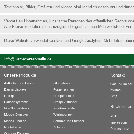
Textinhalte, Bilder, Grafiken und Videos sind rechtlich geschützt und dür
Verkauf an Unternehmen, juristische Personen des öffentlichen Rechts od
Alle Preise verstehen sich zuzüglich der gesetzlichen Mehrwertsteuer von
Diese Website verwendet Cookies und Google Analytics. Mehr Information
info@werbecenter-berlin.de
Unsere Produkte
Kontakt
Aufkleber und Poster
Offsetdruck
030 - 34 50 679 
Bannerdisplays
Posterrahmen
Kontakt
RollUp
Prospektboxen
FAQ
Fahnensysteme
Prospektständer
Rechtliches
Großformatdruck
Straßenständer
Messe-Displays
Werbebanner
AGB
Messe-Theken
Schilder und Stempel
Impressum
Nachdrucke
Zubehör
Datenschutz
Outdoor Displays