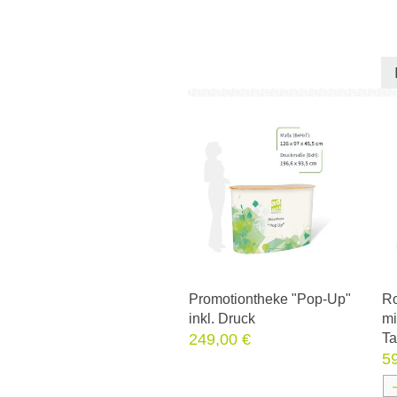
Promotiontheke "Pop-Up"
Ro
inkl. Druck
mi
249,00 €
Ta
5