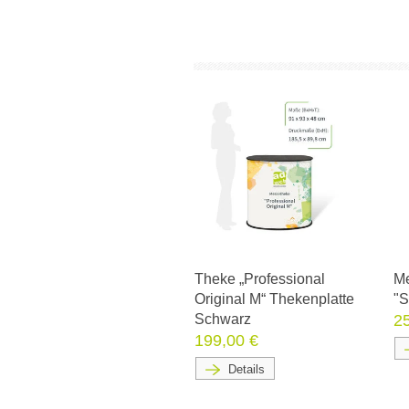
Theke „Professional
Me
Original M“ Thekenplatte
"S
Schwarz
2
199,00 €
Details