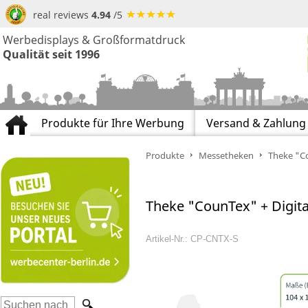
real reviews
4.94
/5
Werbedisplays & Großformatdruck
Qualität seit 1996
Produkte für Ihre Werbung
Versand & Zahlung
Produkte
Messetheken
Theke "Co
Theke "CounTex" + Digita
Artikel-Nr.: CP-CNTX-S