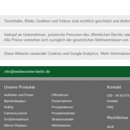
Textinhalte, Bilder, Grafiken und Videos sind rechtlich geschützt und dür
Verkauf an Unternehmen, juristische Personen des öffentlichen Rechts od
Alle Preise verstehen sich zuzüglich der gesetzlichen Mehrwertsteuer von
Diese Website verwendet Cookies und Google Analytics. Mehr Information
info@werbecenter-berlin.de
Unsere Produkte
Kontakt
Aufkleber und Poster
Offsetdruck
030 - 34 50 679 
Bannerdisplays
Posterrahmen
Kontakt
RollUp
Prospektboxen
FAQ
Fahnensysteme
Prospektständer
Rechtliches
Großformatdruck
Straßenständer
Messe-Displays
Werbebanner
AGB