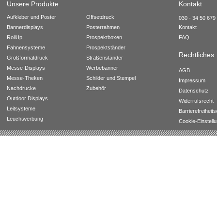
Unsere Produkte
Kontakt
Aufkleber und Poster
Offsetdruck
030 - 34 50 679 
Bannerdisplays
Posterrahmen
Kontakt
RollUp
Prospektboxen
FAQ
Fahnensysteme
Prospektständer
Rechtliches
Großformatdruck
Straßenständer
Messe-Displays
Werbebanner
AGB
Messe-Theken
Schilder und Stempel
Impressum
Nachdrucke
Zubehör
Datenschutz
Outdoor Displays
Widerrufsrecht
Leitsysteme
Barrierefreiheit
Leuchtwerbung
Cookie-Einstell