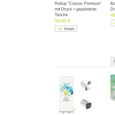
Rollup "Classic Premium"
Ba
mit Druck + gepolsterte
Dr
Tasche
49
59,00 €
Details