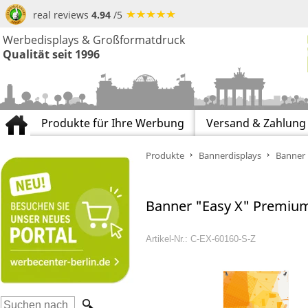
real reviews
4.94
/5
Werbedisplays & Großformatdruck
Qualität seit 1996
Produkte für Ihre Werbung
Versand & Zahlung
Produkte
Bannerdisplays
Banner 
Banner "Easy X" Premium
Artikel-Nr.: C-EX-60160-S-Z