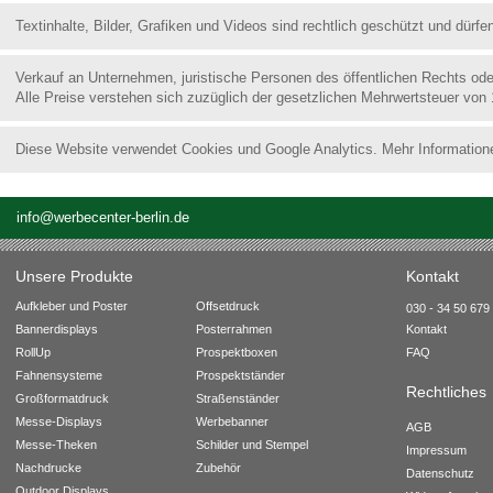
Textinhalte, Bilder, Grafiken und Videos sind rechtlich geschützt und dür
Verkauf an Unternehmen, juristische Personen des öffentlichen Rechts od
Alle Preise verstehen sich zuzüglich der gesetzlichen Mehrwertsteuer von
Diese Website verwendet Cookies und Google Analytics. Mehr Information
info@werbecenter-berlin.de
Unsere Produkte
Kontakt
Aufkleber und Poster
Offsetdruck
030 - 34 50 679 
Bannerdisplays
Posterrahmen
Kontakt
RollUp
Prospektboxen
FAQ
Fahnensysteme
Prospektständer
Rechtliches
Großformatdruck
Straßenständer
Messe-Displays
Werbebanner
AGB
Messe-Theken
Schilder und Stempel
Impressum
Nachdrucke
Zubehör
Datenschutz
Outdoor Displays