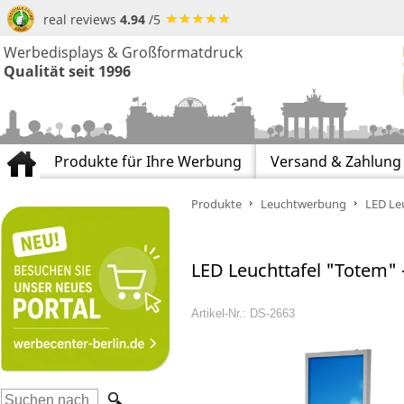
real reviews
4.94
/5
Werbedisplays & Großformatdruck
Qualität seit 1996
Produkte für Ihre Werbung
Versand & Zahlung
Produkte
Leuchtwerbung
LED Leu
LED Leuchttafel "Totem" -
Artikel-Nr.: DS-2663