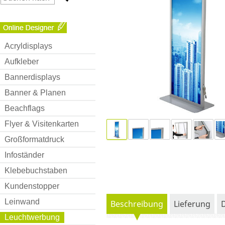
Acryldisplays
Aufkleber
Bannerdisplays
Banner & Planen
Beachflags
Flyer & Visitenkarten
Großformatdruck
Infoständer
Klebebuchstaben
Kundenstopper
Leinwand
Beschreibung
Lieferung
Leuchtwerbung