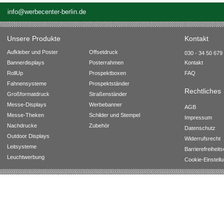
info@werbecenter-berlin.de
Unsere Produkte
Kontakt
Aufkleber und Poster
Offsetdruck
030 - 34 50 679 
Bannerdisplays
Posterrahmen
Kontakt
RollUp
Prospektboxen
FAQ
Fahnensysteme
Prospektständer
Rechtliches
Großformatdruck
Straßenständer
Messe-Displays
Werbebanner
AGB
Messe-Theken
Schilder und Stempel
Impressum
Nachdrucke
Zubehör
Datenschutz
Outdoor Displays
Widerrufsrecht
Leitsysteme
Barrierefreiheit
Leuchtwerbung
Cookie-Einstell