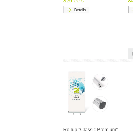
829,00 €
8
Details
Rollup "Classic Premium"