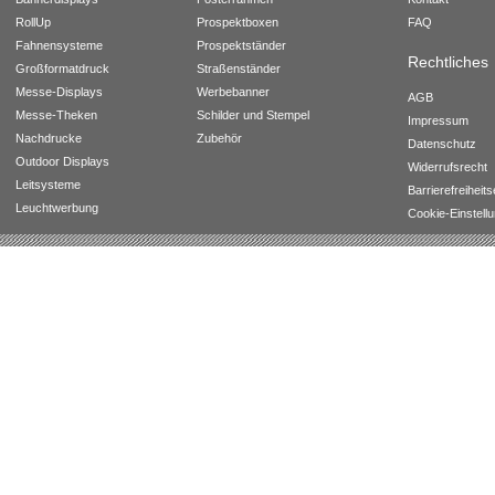
RollUp
Prospektboxen
FAQ
Fahnensysteme
Prospektständer
Rechtliches
Großformatdruck
Straßenständer
Messe-Displays
Werbebanner
AGB
Messe-Theken
Schilder und Stempel
Impressum
Nachdrucke
Zubehör
Datenschutz
Outdoor Displays
Widerrufsrecht
Leitsysteme
Barrierefreiheit
Leuchtwerbung
Cookie-Einstell