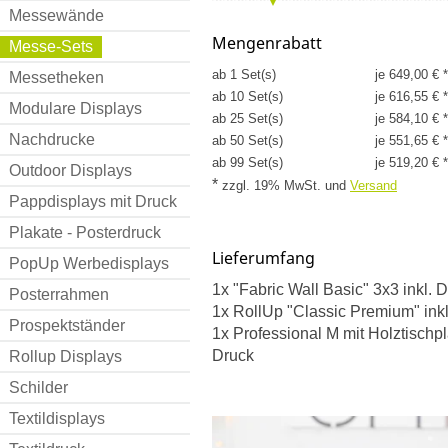
Messewände
Mengenrabatt
Messe-Sets
ab 1 Set(s)
je 649,00 € *
Messetheken
ab 10 Set(s)
je 616,55 € *
Modulare Displays
ab 25 Set(s)
je 584,10 € *
Nachdrucke
ab 50 Set(s)
je 551,65 € *
ab 99 Set(s)
je 519,20 € *
Outdoor Displays
*
zzgl. 19% MwSt.
und
Versand
Pappdisplays mit Druck
Plakate - Posterdruck
Lieferumfang
PopUp Werbedisplays
1x "Fabric Wall Basic" 3x3 inkl. 
Posterrahmen
1x RollUp "Classic Premium" inkl
Prospektständer
1x Professional M mit Holztischpla
Druck
Rollup Displays
Schilder
Textildisplays