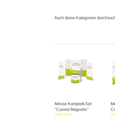
Auch diese Kategorien durchsuc
Messe Komplett-Set
Me
"Curved Magnetic"
C