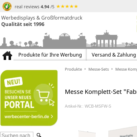
real reviews
4.94
/5
Werbedisplays & Großformatdruck
Qualität seit 1996
Produkte für Ihre Werbung
Versand & Zahlung
Produkte
Messe-Sets
Messe Kompl
Messe Komplett-Set "Fabr
Artikel-Nr.: WCB-MSFW-S