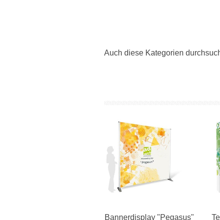
Auch diese Kategorien durchsuc
Bannerdisplay "Pegasus"
Te