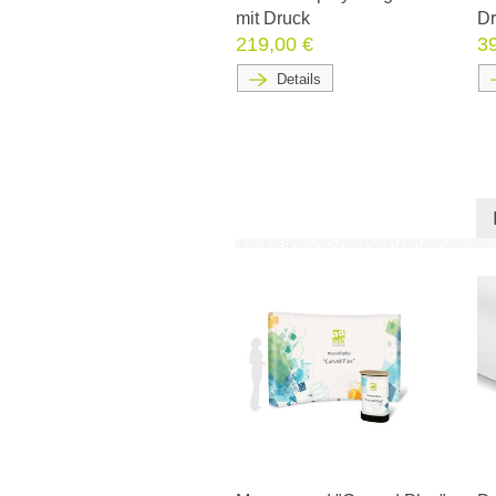
mit Druck
Dr
219,00 €
3
Details