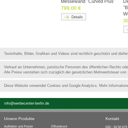
Messewand "Curved Plus"
De
799,00 €
"B
Wu
Details
3
Textinhalte, Bilder, Grafiken und Videos sind rechtlich geschützt und dür
Verkauf an Unternehmen, juristische Personen des öffentlichen Rechts od
Alle Preise verstehen sich zuzüglich der gesetzlichen Mehrwertsteuer von
Diese Website verwendet Cookies und Google Analytics. Mehr Information
info@werbecenter-berlin.de
Unsere Produkte
Kontakt
Aufkleber und Poster
Offsetdruck
030 - 34 50 679 