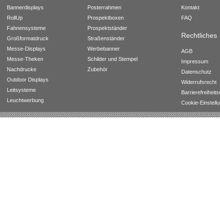
Bannerdisplays
Posterrahmen
Kontakt
RollUp
Prospektboxen
FAQ
Fahnensysteme
Prospektständer
Rechtliches
Großformatdruck
Straßenständer
Messe-Displays
Werbebanner
AGB
Messe-Theken
Schilder und Stempel
Impressum
Nachdrucke
Zubehör
Datenschutz
Outdoor Displays
Widerrufsrecht
Leitsysteme
Barrierefreiheit
Leuchtwerbung
Cookie-Einstell