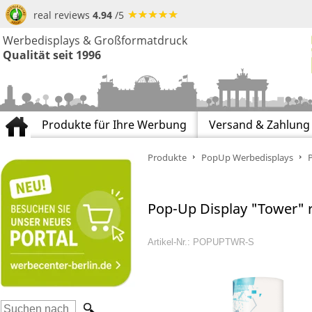
real reviews
4.94
/5
Werbedisplays & Großformatdruck
Qualität seit 1996
Produkte für Ihre Werbung
Versand & Zahlung
Produkte
PopUp Werbedisplays
Pop-Up Display "Tower" 
Artikel-Nr.: POPUPTWR-S