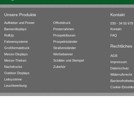
Unsere Produkte
Kontakt
Aufkleber und Poster
Offsetdruck
030 - 34 50 679 
Bannerdisplays
Posterrahmen
Kontakt
RollUp
Prospektboxen
FAQ
Fahnensysteme
Prospektständer
Rechtliches
Großformatdruck
Straßenständer
Messe-Displays
Werbebanner
AGB
Messe-Theken
Schilder und Stempel
Impressum
Nachdrucke
Zubehör
Datenschutz
Outdoor Displays
Widerrufsrecht
Leitsysteme
Barrierefreiheit
Leuchtwerbung
Cookie-Einstell