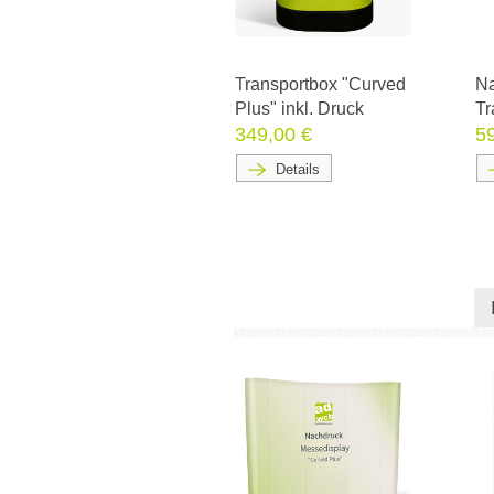
Transportbox "Curved
Na
Plus" inkl. Druck
Tr
349,00 €
5
Details