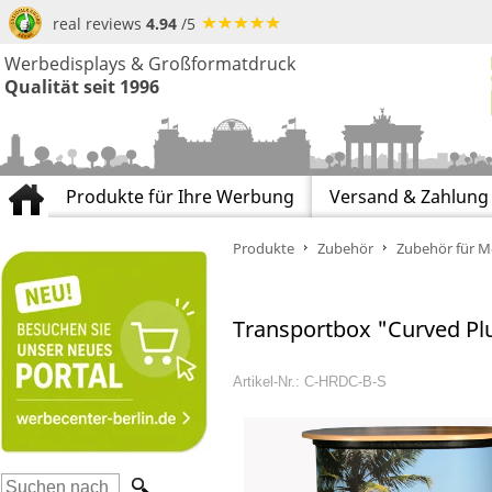
real reviews
4.94
/5
Werbedisplays & Großformatdruck
Qualität seit 1996
Produkte für Ihre Werbung
Versand & Zahlung
Produkte
Zubehör
Zubehör für 
Transportbox "Curved Plu
Artikel-Nr.: C-HRDC-B-S