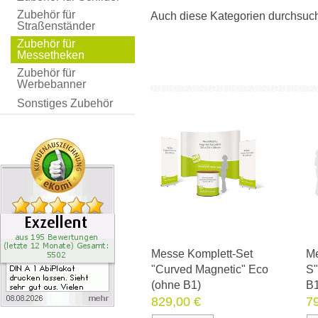
Zubehör für
Auch diese Kategorien durchsuc
Straßenständer
Zubehör für
Messetheken
Zubehör für
Werbebanner
Sonstiges Zubehör
Messe Komplett-Set
Me
"Curved Magnetic" Eco
S"
(ohne B1)
B
829,00 €
7