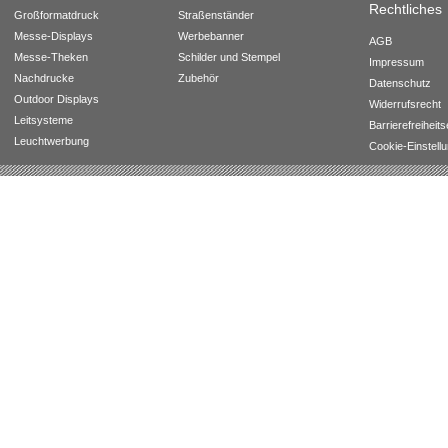
Rechtliches
Großformatdruck
Straßenständer
Messe-Displays
Werbebanner
AGB
Messe-Theken
Schilder und Stempel
Impressum
Nachdrucke
Zubehör
Datenschutz
Outdoor Displays
Widerrufsrecht
Leitsysteme
Barrierefreiheit
Leuchtwerbung
Cookie-Einstell