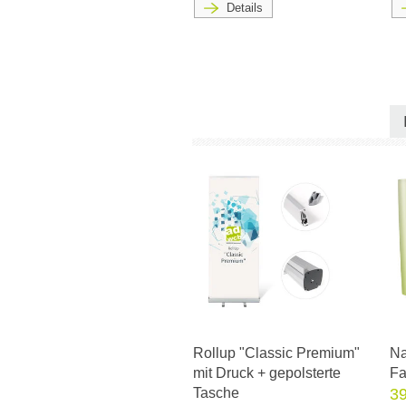
Details
Rollup "Classic Premium"
Na
mit Druck + gepolsterte
Fa
Tasche
39