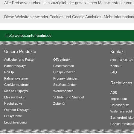
Alle Preise verstehen sich zuzüglich der gesetzlichen Mehrwertsteuer von
Diese Website verwendet Cookies und Google Analytics. Mehr Information
info@werbecenter-berlin.de
Unsere Produkte
Kontakt
Aufkleber und Poster
Offsetdruck
030 - 34 50 679 
Bannerdisplays
Posterrahmen
Kontakt
RollUp
Prospektboxen
FAQ
Fahnensysteme
Prospektständer
Rechtliches
Großformatdruck
Straßenständer
Messe-Displays
Werbebanner
AGB
Messe-Theken
Schilder und Stempel
Impressum
Nachdrucke
Zubehör
Datenschutz
Outdoor Displays
Widerrufsrecht
Leitsysteme
Barrierefreiheit
Leuchtwerbung
Cookie-Einstell