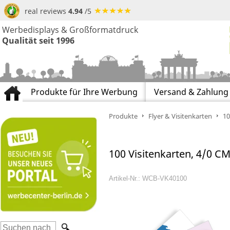
real reviews
4.94
/5
Werbedisplays & Großformatdruck
Qualität seit 1996
Produkte für Ihre Werbung
Versand & Zahlung
Produkte
Flyer & Visitenkarten
10
100 Visitenkarten, 4/0 
Artikel-Nr.: WCB-VK40100