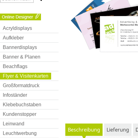
Acryldisplays
Aufkleber
Bannerdisplays
Banner & Planen
Beachflags
Flyer & Visitenkarten
Großformatdruck
Infoständer
Klebebuchstaben
Kundenstopper
Leinwand
Beschreibung
Lieferung
Leuchtwerbung