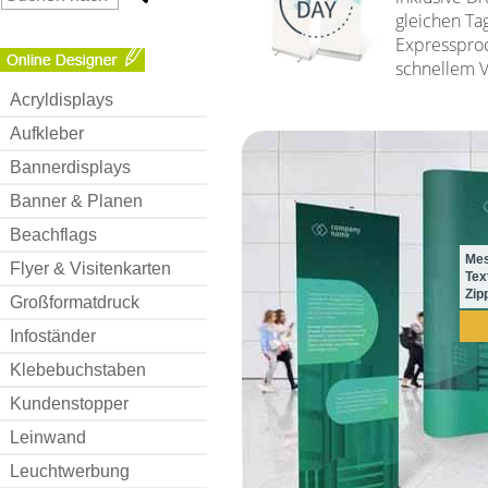
gleichen Tag
Expresspro
schnellem V
Acryldisplays
Aufkleber
Bannerdisplays
Banner & Planen
Beachflags
Mes
Flyer & Visitenkarten
Tex
Zip
Großformatdruck
Infoständer
Klebebuchstaben
Kundenstopper
Leinwand
Leuchtwerbung