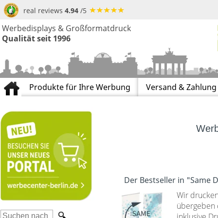
real reviews
4.94
/5
Werbedisplays & Großformatdruck
Qualität seit 1996
Produkte für Ihre Werbung
Versand & Zahlung
Werb
Der Bestseller in "Same 
Wir drucke
übergeben 
inklusive D