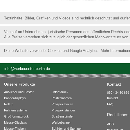
Textinhalte, Bilder, Grafiken und Videos sind rechtlich geschützt und dür
Verkauf an Unternehmen, juristische Personen des öffentlichen Rechts od
Alle Preise verstehen sich zuzüglich der gesetzlichen Mehrwertsteuer von
Diese Website verwendet Cookies und Google Analytics. Mehr Information
info@werbecenter-berlin.de
Unsere Produkte
Kontakt
Aufkleber und Poster
Offsetdruck
030 - 34 50 679 
Bannerdisplays
Posterrahmen
Kontakt
RollUp
Prospektboxen
FAQ
Fahnensysteme
Prospektständer
Rechtliches
Großformatdruck
Straßenständer
Messe-Displays
Werbebanner
AGB
Messe-Theken
Schilder und Stempel
Impressum