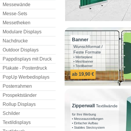
Messewände
Messe-Sets
Messetheken
Modulare Displays
Banner
Nachdrucke
Wunschformat /
Outdoor Displays
Feste Formate
• Werbeplane
Pappdisplays mit Druck
• Meshbanner
• Textilbanner
Plakate - Posterdruck
ab 19,90 €
PopUp Werbedisplays
Posterrahmen
Prospektständer
Rollup Displays
Zipperwall
Textilwände
Schilder
für Ihre Werbung
• Messeausstellungen
Textildisplays
• Einfacher Aufbau
• Stabiles Stecksystem