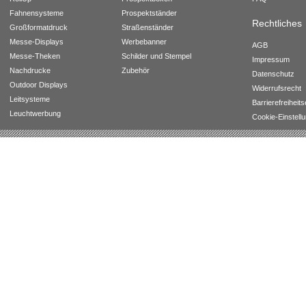
Fahnensysteme
Prospektständer
Rechtliches
Großformatdruck
Straßenständer
Messe-Displays
Werbebanner
AGB
Messe-Theken
Schilder und Stempel
Impressum
Nachdrucke
Zubehör
Datenschutz
Outdoor Displays
Widerrufsrecht
Leitsysteme
Barrierefreiheit
Leuchtwerbung
Cookie-Einstell