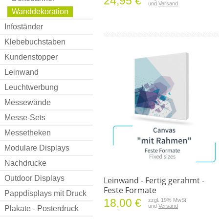
24,95 €
und
Versand
Wanddekoration
Infoständer
Klebebuchstaben
Kundenstopper
Leinwand
Leuchtwerbung
Messewände
Messe-Sets
Messetheken
Modulare Displays
Nachdrucke
Outdoor Displays
Leinwand - Fertig gerahmt -
Feste Formate
Pappdisplays mit Druck
18,00 €
zzgl. 19% MwSt.
und
Versand
Plakate - Posterdruck