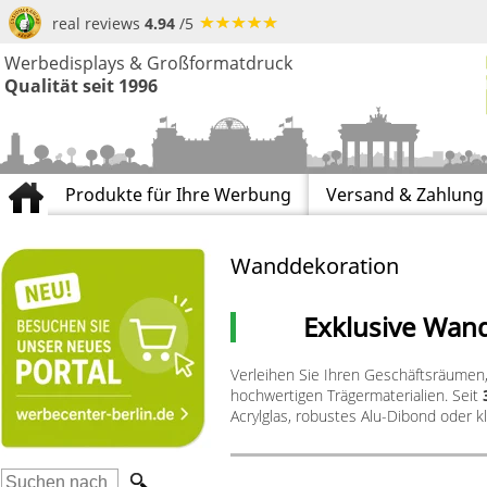
real reviews
4.94
/5
Werbedisplays & Großformatdruck
Qualität seit 1996
Produkte für Ihre Werbung
Versand & Zahlung
Wanddekoration
Exklusive Wan
Verleihen Sie Ihren Geschäftsräumen
hochwertigen Trägermaterialien. Seit
Acrylglas, robustes Alu-Dibond oder k