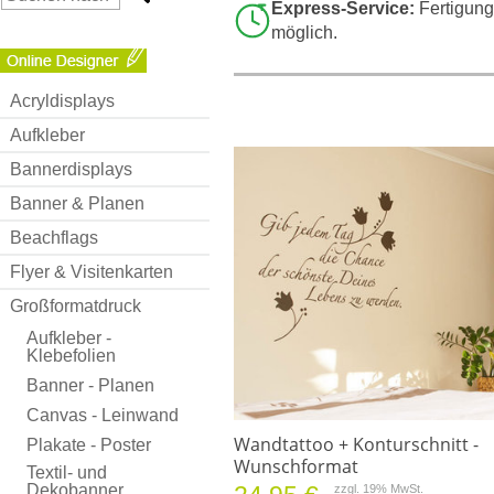
Express-Service:
Fertigung
möglich.
Acryldisplays
Aufkleber
Bannerdisplays
Banner & Planen
Beachflags
Flyer & Visitenkarten
Großformatdruck
Aufkleber -
Klebefolien
Banner - Planen
Canvas - Leinwand
Wandtattoo + Konturschnitt -
Plakate - Poster
Wunschformat
Textil- und
Dekobanner
zzgl. 19% MwSt.